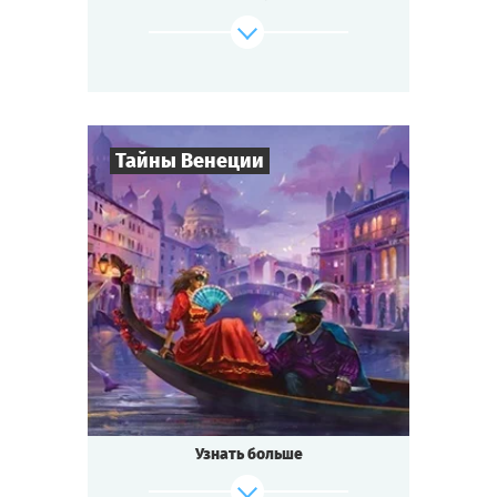
изобретение удивительного лекарства от
всех
болезней — не слишком ли много событий
для маленького городка?
Будь готов к приключениям, если ты...
Тайны Венеции
где-то на Диком Западе!
Cыграть
Смотреть сценарий
8
-
19
Игроков
2-3
ч.
Время игры
Интриги
Тематика
Квестория
Тип квеста
Кто не слышал о знаменитом
Венецианском бале?
Ночь расцвечена фейерверками, играют
Узнать больше
лучшие
музыканты, красивейшие женщины