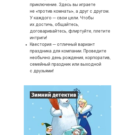
приключение. Здесь вы играете
не «против комнаты», а друг с другом.
У каждого — свои цели. Чтобы
их достичь, общайтесь,
договаривайтесь, флиртуйте, плетите
интриги!
Квестория — отличный вариант
праздника для компании. Проведите
необычно день рождения, корпоратив,
семейный праздник или выходной
с друзьями!
Зимний детектив
7
-
10
Игроков
1-2
ч.
Время игры