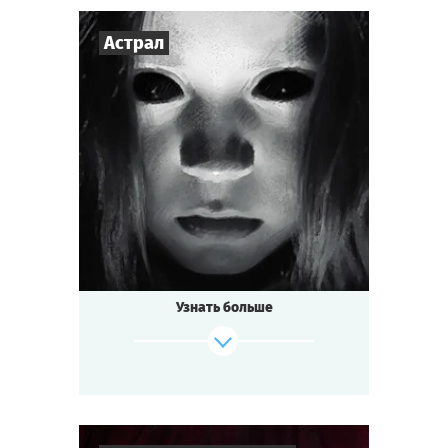
Астрал
3
-
7
Игроков
1-1,5
ч.
Время игры
Мистика
Тематика
Мини-квестория
Тип квеста
Узнать больше