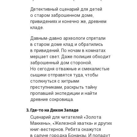
Детективный сценарий для детей
о старом заброшенном доме,
привидениях и конечно же, древнем
кладе.
Давным-давно археологи спрятали
в старом доме клад и обратились
в привидений. По ночам в комнатах
мерцает свет. Даже полиция обходит
заброшенный дом стороной.
Но сегодня отважные и смекалистые
сыщики отправятся туда, чтобы
столкнуться с хитрыми
преступниками, раскрыть тайну
пропавшей экспедиции и найти
древние сокровища.
Где-то на Диком Западе
Сценарий для читателей «Золота
Маккены», «Железной хватка» и других
книг-вестернов. Ребята окажутся
в салуне городка Бонанзы. И попадут