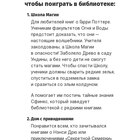
чтобы поиграть в библиотеке:
Школа Магии
Для любителей книг о Гарри Поттере.
Ученикам факультетов Огня и Воды
предстоит доказать, что они —
настоящие волшебники. Учителя
заколдованы, а Школа Магии
в опасности! Заболело Древо в саду
Ундины, а без него дети не смогут
стать магами. Чтобы спасти Школу,
ученики должны сварить редкие зелья,
спуститься в подземелья замка
и сразиться со злым колдуном.
А помогает им постичь тайные знания
Сфинкс, который заведует
библиотекой с редкими книгами.
Дом с привидениями
Понравится всем, кто зачитывался
книгами о Нэнси Дрю или
приключениями «Секретной Семерки»